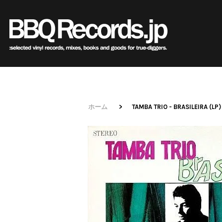
Sub
Genre
All・すべての商品
HipHo
HipHop
R&B
R&B
Soul/F
Soul / Funk / Jazz
Jazz/Fu
Rock / Pop / World
Rock/P
New Arrivals
HipHop
HipHop
LP
1950s
R&B
R&B
12"
1960s
Dance / Electronic
World
Goods / Accessory
Electro
All・すべての商品
80's Classics
80's Classics
New Arrivals
All
All
New Arrivals
All
All
ホーム
>
TAMBA TRIO - BRASILEIRA (LP)
V.A./O.S
HipHop
90's Classics
90's Classics
LP
HipHop
Soul/Funk
LP
HipHop
Soul/Funk
Style/
R&B
Contemporary
Contemporar
12"
R&B
Jazz/Fusion
12"
R&B
Jazz/Fusion
Price/C
Soul/Funk/Jazz
Underground
Slow Jams
7"
Soul/Funk
Rock/Pop
7"
Soul/Funk
Rock/Pop
Artist/
Rock/Pop/World
Disco Rap/Electro
Neo Soul
CD
Jazz/Fusion
World
CD
Jazz/Fusion
World
Dance/Electronic
Instrumentals
New Jack Swi
Cassette
Rock/Pop
Cassette
Rock/Pop
Goods/Accessory
DJ Tool
UK Soul
World
World
Japanese
Japanese
Electronic
Electronic
World
Electronic
New Arrivals
New Arrivals
World
Electronic
Cassette
2000s
2010s