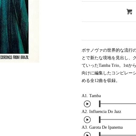
Clothing
y
Breaks
Cheapo (500yen↓)
All
Gear/Toy
Chill Music
Premium (5000yen↑)
HipHop
Book/DVD
Cover Songs
Promo
R&B
X'mas/Birth Day
Test Pressing
Soul/Funk
名ジャケ
未開封
Jazz/Fusion
DJ Mix
シュリンク付
Rock/Pop
ボサノヴァの世界的な流行
ステッカー付
World
とで新たな境地を見出し、
Electronic
ていったTamba Trio。1
向けに編集したコンピレー
める全12曲を収録。
A1.
Tamba
A2.
Influencia Do Jazz
A3.
Garota De Ipanema