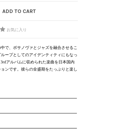
ビニールカバー
DJ/Producer
45sアダプター
ADD TO CART
Major Artsit (HipHop)
盤反り修正サービス
Major Artsit (R&B)
Major Artsit (Soul)
お気に入り
Major Artsit (Jazz)
Label
の中で、ボサノヴァとジャズを融合させるこ
グループとしてのアイデンティティにもなっ
stから3rdアルバムに収められた楽曲を日本国内
ションです。彼らの全盛期をたっぷりと楽し