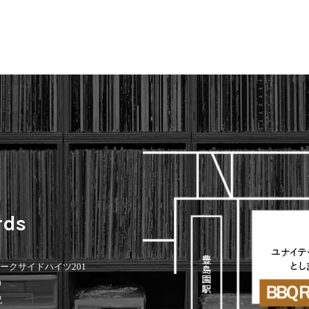
rds
 パークサイドハイツ201
0
祝