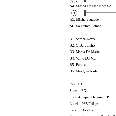
A4.
Samba De Una Nota So
A5. Minha Saudade
A6. So Danço Samba
B1. Samba Novo
B2. O Barquinho
B3. Mania De Maria
B4. Vento Do Mar
B5. Batucada
B6. Mas Que Nada
Disc: EX
Sleeve: EX
Format: Japan Original LP
Label: 1967/Philips
Cat#: SFX-7117