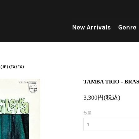
 Genre
Format
Era
p
LP
1950s
12"
1960s
New Arrivals
Genre
unk
10"
1970s
sion
7"
1980s
op
CD
1990s
Soul/Funk
Soul/Funk
10"
1970s
Jazz/Fusion
Jazz/Fusion
7"
1980s
Cassette
2000s
nic
2010s
4DJs
4DJs
New Arrivals
All
All
New Arrivals
All
All
 (JP) (EX/EX)
.T.
2020s
Contemporary
Contemporary
LP
HipHop
HipHop
LP
HipHop
HipHop
Mood
y
Breaks
Breaks
12"
R&B
Soul/Funk
12"
R&B
R&B
TAMBA TRIO - BRASI
ondition
Disco Breaks
Acid Jazz
7"
Soul/Funk
Jazz/Fusion
7"
Soul/Funk
Soul/Funk
Label
Sweet Soul
Free Jazz
CD
Jazz/Fusion
Rock/Pop
CD
Jazz/Fusion
Jazz/Fusion
3,300円(税込)
ng
Mellow Soul
Fusion
Cassette
Rock/Pop
World
Cassette
Rock/Pop
Rock/Pop
P-Funk
Japanese
World
World
World
数量
Japanese
Electronic
Electronic
Electronic
Others
Goods
V.A./コンピレーション
All
Style/Mood
Price/Condition
2020s
サウンドトラック