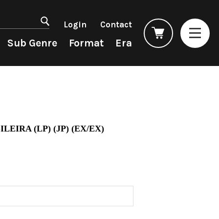
マイアカウント
会員登録
Login
Contact
ログイン
よくあるご質問
Sub Genre
Format
Era
コンディション表記
としまえんストア
we can ship overseas
Rock/Pop
Rock/Pop
CD
1990s
オフィシャルブログ
4DJs
New Arrivals
All
All
メールマガジン
Contemporary
LP
HipHop
HipHop
お問い合わせ
AOR
12"
R&B
R&B
LEIRA (LP) (JP) (EX/EX)
City Pop
7"
Soul/Funk
Soul/Funk
Japanese
CD
Jazz/Fusion
Jazz/Fusion
Cassette
Rock/Pop
Rock/Pop
World
World
Electronic
Electronic
Accessory
All
Artist/Label