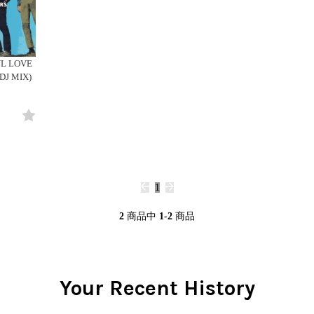
Clothing
y
Breaks
Cheapo (500yen↓)
All
Gear/Toy
Chill Music
Premium (5000yen↑)
HipHop
Book/DVD
Cover Songs
Promo
R&B
YL LOVE
X'mas/Birth Day
Test Pressing
Soul/Funk
(DJ MIX)
名ジャケ
未開封
Jazz/Fusion
DJ Mix
シュリンク付
Rock/Pop
ステッカー付
World
Electronic
1
2
商品中
1-2
商品
Your Recent History