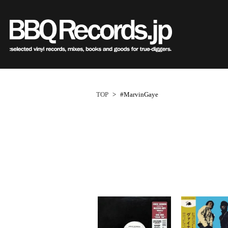
Sub
Genre
All・すべての商品
HipHo
HipHop
R&B
R&B
Soul/F
Soul / Funk / Jazz
Jazz/Fu
Rock / Pop / World
Rock/P
New Arrivals
HipHop
HipHop
LP
1950s
R&B
R&B
12"
1960s
Dance / Electronic
World
TOP
>
#MarvinGaye
Goods / Accessory
Electro
All・すべての商品
80's Classics
80's Classics
New Arrivals
All
All
New Arrivals
All
All
V.A./O.S
HipHop
90's Classics
90's Classics
LP
HipHop
Soul/Funk
LP
HipHop
Soul/Funk
Style/
R&B
Contemporary
Contemporar
12"
R&B
Jazz/Fusion
12"
R&B
Jazz/Fusion
Price/C
Soul/Funk/Jazz
Underground
Slow Jams
7"
Soul/Funk
Rock/Pop
7"
Soul/Funk
Rock/Pop
Artist/
Rock/Pop/World
Disco Rap/Electro
Neo Soul
CD
Jazz/Fusion
World
CD
Jazz/Fusion
World
Dance/Electronic
Instrumentals
New Jack Swi
Cassette
Rock/Pop
Cassette
Rock/Pop
Goods/Accessory
DJ Tool
UK Soul
World
World
Japanese
Japanese
Electronic
Electronic
World
Electronic
1
ペ
New Arrivals
New Arrivals
World
Electronic
Cassette
2000s
2010s
ー