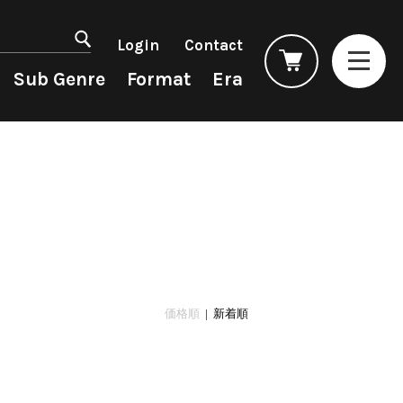
マイアカウント
会員登録
Login
Contact
ログイン
よくあるご質問
Sub Genre
Format
Era
コンディション表記
としまえんストア
we can ship overseas
Rock/Pop
Rock/Pop
CD
1990s
オフィシャルブログ
4DJs
New Arrivals
All
All
メールマガジン
Contemporary
LP
HipHop
HipHop
お問い合わせ
AOR
12"
R&B
R&B
City Pop
7"
Soul/Funk
Soul/Funk
Japanese
CD
Jazz/Fusion
Jazz/Fusion
Cassette
Rock/Pop
Rock/Pop
価格順
| 新着順
World
World
Electronic
Electronic
Accessory
All
Artist/Label