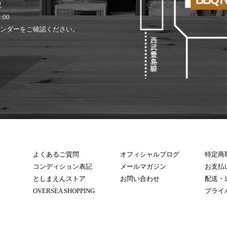
祝
:00
ンダーをご確認ください。
よくあるご質問
オフィシャルブログ
特定商
コンディション表記
メールマガジン
お支払
としまえんストア
お問い合わせ
配送・
OVERSEA SHOPPING
プライ