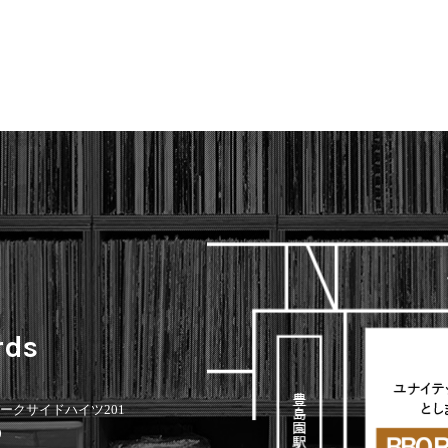
rds
 パークサイドハイツ201
0