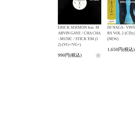
LP
LP
ジ
4DJs
Contemporar
12"
All
All
12"
All
目
Contemporary
Downtempo
7"
HipHop
HipHop
7"
HipHop
1
Afrobeat
Breakbeats
-
CD
R&B
R&B
CD
R&B
ERICK SERMON feat. M
DJ NAGA - VIN
Latin
Re-Edit
2
Cassette
Soul/Funk
Soul/Funk
Cassette
Soul/Funk
ARVIN GAYE / CHA CHA
RS VOL.2 (CD) 
/
Reggae/Lovers
Japanese
Jazz/Fusion
Jazz/Fusion
Jazz/Fusion
- MUSIC / STICK 'EM (1
(NEW)
全
Japanese
2) (VG+/VG+)
Rock/Pop
Rock/Pop
Rock/Pop
2
1,650円(税込)
World
World
World
商
990円(税込)
品
Electronic
Electronic
Electronic