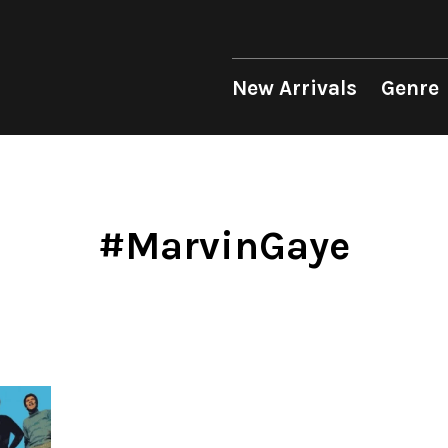
 Genre
Format
Era
p
LP
1950s
12"
1960s
New Arrivals
Genre
unk
10"
1970s
sion
7"
1980s
op
CD
1990s
Soul/Funk
Soul/Funk
10"
1970s
Jazz/Fusion
Jazz/Fusion
7"
1980s
Cassette
2000s
nic
2010s
4DJs
4DJs
New Arrivals
All
All
New Arrivals
All
All
.T.
2020s
Contemporary
Contemporary
LP
HipHop
HipHop
LP
HipHop
HipHop
#MarvinGaye
Mood
y
Breaks
Breaks
12"
R&B
Soul/Funk
12"
R&B
R&B
ondition
Disco Breaks
Acid Jazz
7"
Soul/Funk
Jazz/Fusion
7"
Soul/Funk
Soul/Funk
Label
Sweet Soul
Free Jazz
CD
Jazz/Fusion
Rock/Pop
CD
Jazz/Fusion
Jazz/Fusion
ng
Mellow Soul
Fusion
Cassette
Rock/Pop
World
Cassette
Rock/Pop
Rock/Pop
P-Funk
Japanese
World
World
World
Japanese
Electronic
Electronic
Electronic
Others
Goods
V.A./コンピレーション
All
Style/Mood
Price/Condition
2020s
サウンドトラック