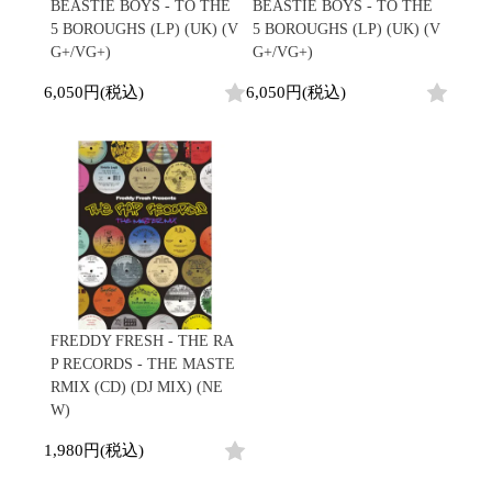
/
BEASTIE BOYS - TO THE
BEASTIE BOYS - TO THE
会員登録
CD
Contemporary
R&B
全
5 BOROUGHS (LP) (UK) (V
5 BOROUGHS (LP) (UK) (V
1970s
ログイン
Cassette
Slow Jams
Soul/Funk
3
G+/VG+)
G+/VG+)
Neo Soul
Jazz/Fusion
よくあるご質問
商
All
Soul/Funk
New Jack Swing
Rock/Pop
6,050円(税込)
6,050円(税込)
品
コンディション表記
HipHop
UK Soul
World
としまえんストア
New Arrivals
Soul/Funk
Japanese
Electronic
LP
Jazz/Fusion
we can ship overseas
12"
Rock/Pop
Soul/Funk
10"
オフィシャルブログ
7"
World
メールマガジン
CD
4DJs
All
1980s
Cassette
Contemporary
HipHop
お問い合わせ
Breaks
R&B
All
Jazz/Fusion
Disco Breaks
Soul/Funk
HipHop
Sweet Soul
Jazz/Fusion
New Arrivals
R&B
Mellow Soul
Rock/Pop
FREDDY FRESH - THE RA
LP
Soul/Funk
P-Funk
World
P RECORDS - THE MASTE
12"
Jazz/Fusion
Japanese
Electronic
RMIX (CD) (DJ MIX) (NE
7"
Rock/Pop
W)
CD
World
Jazz/Fusion
7"
Cassette
Electronic
1,980円(税込)
4DJs
All
Rock/Pop
1990s