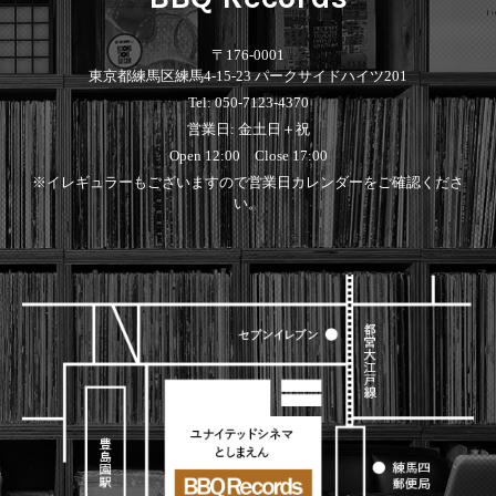
Japanese
HipHop
7"
R&B
CD
All
Electronic
Soul/Funk
〒176-0001
Cassette
HipHop
Jazz/Fusion
東京都練馬区練馬4-15-23 パークサイドハイツ201
Contemporary
R&B
Rock/Pop
Tel: 050-7123-4370
Others
Downtempo
Soul/Funk
World
営業日: 金土日＋祝
Breakbeats
Jazz/Fusion
Electronic
V.A./コンピレーション
Open 12:00 Close 17:00
Re-Edit
Rock/Pop
サウンドトラック
Japanese
World
※イレギュラーもございますので営業日カレンダーをご確認くださ
い。
Electronic
Goods
Style/Mood
2020s
All
Breaks
Clothing
Chill Music
All
Gear/Toy
Cover Songs
HipHop
Book/DVD
X'mas/Birth Day
R&B
名ジャケ
Soul/Funk
Accessory
DJ Mix
Jazz/Fusion
Rock/Pop
All
Price/Condition
World
ビニールカバー
Electronic
45sアダプター
Cheapo (500yen↓)
盤反り修正サービス
Premium (5000yen↑)