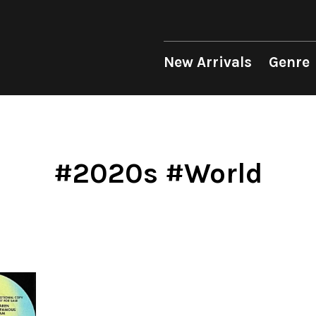
 Genre
Format
Era
p
LP
1950s
12"
1960s
New Arrivals
Genre
unk
10"
1970s
sion
7"
1980s
op
CD
1990s
Soul/Funk
Soul/Funk
10"
1970s
Jazz/Fusion
Jazz/Fusion
7"
1980s
Cassette
2000s
nic
2010s
4DJs
4DJs
New Arrivals
All
All
New Arrivals
All
All
.T.
2020s
Contemporary
Contemporary
LP
HipHop
HipHop
LP
HipHop
HipHop
#2020s #World
Mood
y
Breaks
Breaks
12"
R&B
Soul/Funk
12"
R&B
R&B
ondition
Disco Breaks
Acid Jazz
7"
Soul/Funk
Jazz/Fusion
7"
Soul/Funk
Soul/Funk
Label
Sweet Soul
Free Jazz
CD
Jazz/Fusion
Rock/Pop
CD
Jazz/Fusion
Jazz/Fusion
ng
Mellow Soul
Fusion
Cassette
Rock/Pop
World
Cassette
Rock/Pop
Rock/Pop
P-Funk
Japanese
World
World
World
Japanese
Electronic
Electronic
Electronic
Others
Goods
V.A./コンピレーション
All
Style/Mood
Price/Condition
2020s
サウンドトラック