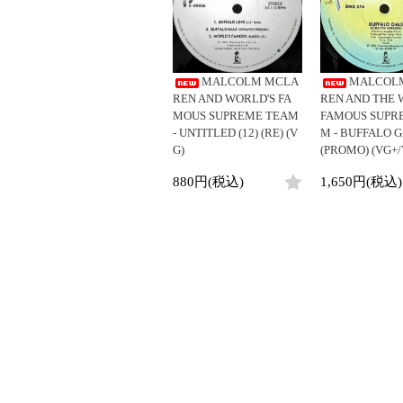
LP
LP
ジ
4DJs
Contemporar
12"
All
All
12"
All
目
Contemporary
Downtempo
7"
HipHop
HipHop
7"
HipHop
1
Afrobeat
Breakbeats
-
CD
R&B
R&B
CD
R&B
MALCOLM MCLA
MALCOL
Latin
Re-Edit
2
Cassette
Soul/Funk
Soul/Funk
Cassette
Soul/Funk
REN AND WORLD'S FA
REN AND THE 
/
Reggae/Lovers
Japanese
Jazz/Fusion
Jazz/Fusion
Jazz/Fusion
MOUS SUPREME TEAM
FAMOUS SUPR
全
Japanese
- UNTITLED (12) (RE) (V
M - BUFFALO G
Rock/Pop
Rock/Pop
Rock/Pop
2
G)
(PROMO) (VG+/
World
World
World
商
品
Electronic
Electronic
Electronic
880円(税込)
1,650円(税込)