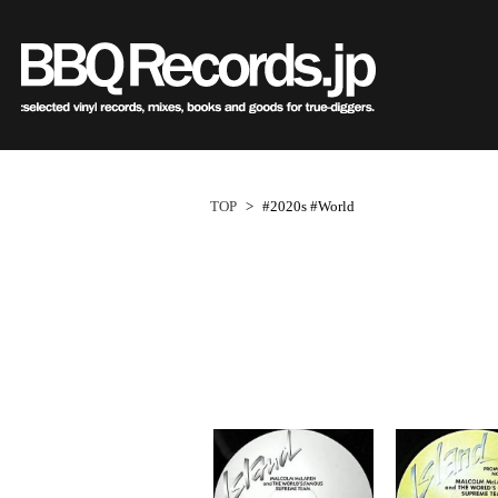
Sub
Genre
All・すべての商品
HipHo
HipHop
R&B
R&B
Soul/F
Soul / Funk / Jazz
Jazz/Fu
Rock / Pop / World
Rock/P
New Arrivals
HipHop
HipHop
LP
1950s
R&B
R&B
12"
1960s
Dance / Electronic
World
TOP
>
#2020s #World
Goods / Accessory
Electro
All・すべての商品
80's Classics
80's Classics
New Arrivals
All
All
New Arrivals
All
All
V.A./O.S
HipHop
90's Classics
90's Classics
LP
HipHop
Soul/Funk
LP
HipHop
Soul/Funk
Style/
R&B
Contemporary
Contemporar
12"
R&B
Jazz/Fusion
12"
R&B
Jazz/Fusion
Price/C
Soul/Funk/Jazz
Underground
Slow Jams
7"
Soul/Funk
Rock/Pop
7"
Soul/Funk
Rock/Pop
Artist/
Rock/Pop/World
Disco Rap/Electro
Neo Soul
CD
Jazz/Fusion
World
CD
Jazz/Fusion
World
Dance/Electronic
Instrumentals
New Jack Swi
Cassette
Rock/Pop
Cassette
Rock/Pop
Goods/Accessory
DJ Tool
UK Soul
World
World
Japanese
Japanese
Electronic
Electronic
World
Electronic
1
ペ
New Arrivals
New Arrivals
World
Electronic
Cassette
2000s
2010s
ー