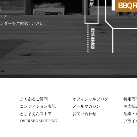
0
祝
:00
ンダーをご確認ください。
よくあるご質問
オフィシャルブログ
特定商
コンディション表記
メールマガジン
お支払
としまえんストア
お問い合わせ
配送・
OVERSEA SHOPPING
プライ