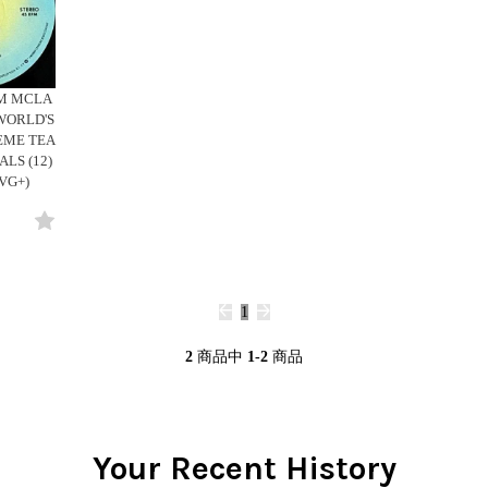
Clothing
y
Breaks
Cheapo (500yen↓)
All
Gear/Toy
Chill Music
Premium (5000yen↑)
HipHop
Book/DVD
Cover Songs
Promo
R&B
M MCLA
X'mas/Birth Day
Test Pressing
Soul/Funk
WORLD'S
名ジャケ
未開封
Jazz/Fusion
EME TEA
DJ Mix
シュリンク付
ALS (12)
Rock/Pop
VG+)
ステッカー付
World
Electronic
1
2
商品中
1-2
商品
Your Recent History