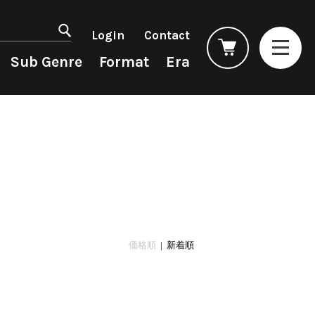
マイアカウント
会員登録
Login
Contact
ログイン
よくあるご質問
Sub Genre
Format
Era
コンディション表記
としまえんストア
we can ship overseas
Rock/Pop
Rock/Pop
CD
1990s
オフィシャルブログ
4DJs
New Arrivals
All
All
メールマガジン
Contemporary
LP
HipHop
HipHop
お問い合わせ
AOR
12"
R&B
R&B
City Pop
7"
Soul/Funk
Soul/Funk
Japanese
CD
Jazz/Fusion
Jazz/Fusion
Cassette
Rock/Pop
Rock/Pop
価格順
| 新着順
World
World
Electronic
Electronic
Accessory
All
Artist/Label