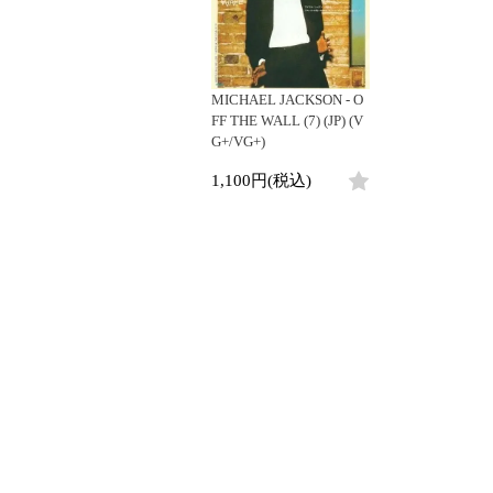
LP
LP
ジ
4DJs
Contemporar
12"
All
All
12"
All
目
Contemporary
Downtempo
7"
HipHop
HipHop
7"
HipHop
1
Afrobeat
Breakbeats
-
CD
R&B
R&B
CD
R&B
MICHAEL JACKSON - O
Latin
Re-Edit
1
Cassette
Soul/Funk
Soul/Funk
Cassette
Soul/Funk
FF THE WALL (7) (JP) (V
/
Reggae/Lovers
Japanese
Jazz/Fusion
Jazz/Fusion
Jazz/Fusion
G+/VG+)
全
Japanese
Rock/Pop
Rock/Pop
Rock/Pop
1
1,100円(税込)
World
World
World
商
品
Electronic
Electronic
Electronic