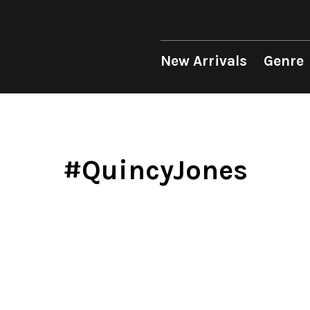
 Genre
Format
Era
p
LP
1950s
12"
1960s
New Arrivals
Genre
unk
10"
1970s
sion
7"
1980s
op
CD
1990s
Soul/Funk
Soul/Funk
10"
1970s
Jazz/Fusion
Jazz/Fusion
7"
1980s
Cassette
2000s
nic
2010s
4DJs
4DJs
New Arrivals
All
All
New Arrivals
All
All
.T.
2020s
Contemporary
Contemporary
LP
HipHop
HipHop
LP
HipHop
HipHop
#QuincyJones
Mood
y
Breaks
Breaks
12"
R&B
Soul/Funk
12"
R&B
R&B
ondition
Disco Breaks
Acid Jazz
7"
Soul/Funk
Jazz/Fusion
7"
Soul/Funk
Soul/Funk
Label
Sweet Soul
Free Jazz
CD
Jazz/Fusion
Rock/Pop
CD
Jazz/Fusion
Jazz/Fusion
ng
Mellow Soul
Fusion
Cassette
Rock/Pop
World
Cassette
Rock/Pop
Rock/Pop
P-Funk
Japanese
World
World
World
Japanese
Electronic
Electronic
Electronic
Others
Goods
V.A./コンピレーション
All
Style/Mood
Price/Condition
2020s
サウンドトラック