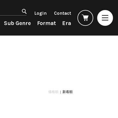
マイアカウント
会員登録
Login
Contact
ログイン
よくあるご質問
Sub Genre
Format
Era
コンディション表記
としまえんストア
we can ship overseas
Rock/Pop
Rock/Pop
CD
1990s
オフィシャルブログ
4DJs
New Arrivals
All
All
メールマガジン
Contemporary
LP
HipHop
HipHop
お問い合わせ
AOR
12"
R&B
R&B
City Pop
7"
Soul/Funk
Soul/Funk
Japanese
CD
Jazz/Fusion
Jazz/Fusion
Cassette
Rock/Pop
Rock/Pop
価格順
| 新着順
World
World
Electronic
Electronic
Accessory
All
Artist/Label