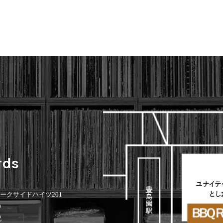
rds
 パークサイドハイツ201
0
祝