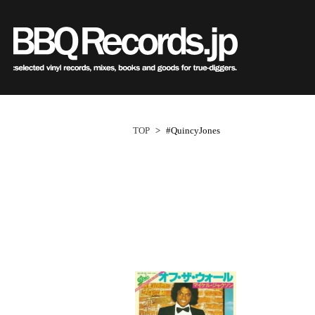
Sub
Genre
All・すべての商品
HipHo
HipHop
R&B
R&B
Soul/F
Soul / Funk / Jazz
Jazz/Fu
Rock / Pop / World
Rock/P
New Arrivals
HipHop
HipHop
LP
1950s
R&B
R&B
12"
1960s
Dance / Electronic
World
TOP
>
#QuincyJones
Goods / Accessory
Electro
All・すべての商品
80's Classics
80's Classics
New Arrivals
All
All
New Arrivals
All
All
V.A./O.S
HipHop
90's Classics
90's Classics
LP
HipHop
Soul/Funk
LP
HipHop
Soul/Funk
Style/
R&B
Contemporary
Contemporar
12"
R&B
Jazz/Fusion
12"
R&B
Jazz/Fusion
Price/C
Soul/Funk/Jazz
Underground
Slow Jams
7"
Soul/Funk
Rock/Pop
7"
Soul/Funk
Rock/Pop
Artist/
Rock/Pop/World
Disco Rap/Electro
Neo Soul
CD
Jazz/Fusion
World
CD
Jazz/Fusion
World
Dance/Electronic
Instrumentals
New Jack Swi
Cassette
Rock/Pop
Cassette
Rock/Pop
Goods/Accessory
DJ Tool
UK Soul
World
World
Japanese
Japanese
Electronic
Electronic
World
Electronic
1
ペ
New Arrivals
New Arrivals
World
Electronic
Cassette
2000s
2010s
ー