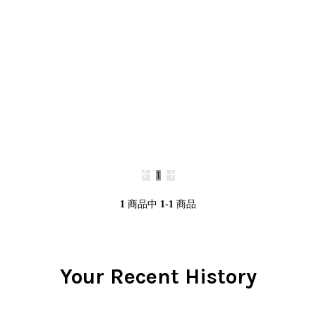
Clothing
y
Breaks
Cheapo (500yen↓)
All
Gear/Toy
Chill Music
Premium (5000yen↑)
HipHop
Book/DVD
Cover Songs
Promo
R&B
X'mas/Birth Day
Test Pressing
Soul/Funk
名ジャケ
未開封
Jazz/Fusion
DJ Mix
シュリンク付
Rock/Pop
ステッカー付
World
Electronic
1
1
商品中
1-1
商品
Your Recent History