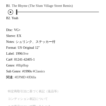
Japanese
HipHop
7"
R&B
B1.
The Rhyme (The Slum Village Street Remix)
CD
All
Electronic
Soul/Funk
Cassette
HipHop
Jazz/Fusion
B2. Yeah
Contemporary
R&B
Rock/Pop
Others
Downtempo
Soul/Funk
World
Breakbeats
Jazz/Fusion
Disc: VG+
Electronic
V.A./コンピレーション
Re-Edit
Rock/Pop
Sleeve: EX
サウンドトラック
Japanese
World
Notes: シュリンク、ステッカー付
Electronic
Goods
Style/Mood
Format: US Original 12"
2020s
Label: 1996/
Jive
All
Breaks
Cat#: 01241-42405-1
Clothing
Chill Music
All
Genre:
#HipHop
Gear/Toy
Cover Songs
HipHop
Book/DVD
Sub Genre: #1990s
#Classics
X'mas/Birth Day
R&B
名ジャケ
Soul/Funk
関連:
#EPMD
#JDilla
Accessory
DJ Mix
Jazz/Fusion
Rock/Pop
All
Price/Condition
特定商取引法に基づく表記（返品等）
World
ビニールカバー
Electronic
コンディション表記について
45sアダプター
Cheapo (500yen↓)
盤反り修正サービス
Premium (5000yen↑)