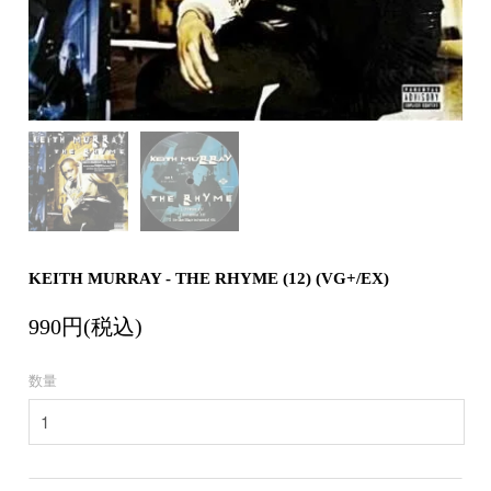
会員登録
CD
Contemporary
R&B
1970s
ログイン
Cassette
Slow Jams
Soul/Funk
Neo Soul
Jazz/Fusion
よくあるご質問
All
Soul/Funk
New Jack Swing
Rock/Pop
コンディション表記
HipHop
UK Soul
World
としまえんストア
New Arrivals
Soul/Funk
Japanese
Electronic
LP
Jazz/Fusion
we can ship overseas
12"
Rock/Pop
Soul/Funk
10"
オフィシャルブログ
7"
World
メールマガジン
CD
4DJs
All
1980s
Cassette
Contemporary
HipHop
お問い合わせ
Breaks
R&B
KEITH MURRAY - THE RHYME (12) (VG+/EX)
All
Jazz/Fusion
Disco Breaks
Soul/Funk
HipHop
Sweet Soul
Jazz/Fusion
990円(税込)
New Arrivals
R&B
Mellow Soul
Rock/Pop
LP
Soul/Funk
P-Funk
World
12"
Jazz/Fusion
数量
Japanese
Electronic
7"
Rock/Pop
CD
World
Jazz/Fusion
7"
Cassette
Electronic
4DJs
All
Rock/Pop
1990s