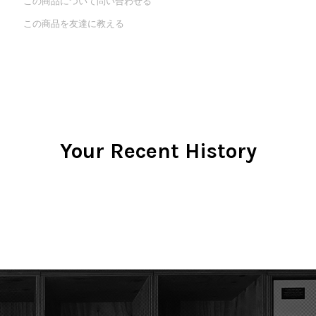
この商品について問い合わせる
Promo
この商品を友達に教える
Test Pressing
未開封
シュリンク付
ステッカー付
Artist/Label
DJ/Producer
Major Artsit (HipHop)
Your Recent History
Major Artsit (R&B)
Major Artsit (Soul)
Major Artsit (Jazz)
Label