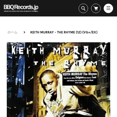
All・すべての商品
HipHop
R&B
Soul / Funk / Jazz
ホーム
>
KEITH MURRAY - THE RHYME (12) (VG+/EX)
Rock / Pop / World
New Arrivals
HipHop
HipHop
LP
1950s
Dance / Electronic
All・すべての商品
New Arrivals
80's Classics
All
All
Goods / Accessory
HipHop
LP
90's Classics
HipHop
Soul/Funk
R&B
12"
Contemporary
R&B
Jazz/Fusion
Sub Genre
Soul/Funk/Jazz
7"
Underground
Soul/Funk
Rock/Pop
Rock/Pop/World
CD
Disco Rap/Electro
Jazz/Fusion
World
Dance/Electronic
Cassette
Instrumentals
Rock/Pop
Format
1960s
Goods/Accessory
DJ Tool
World
R&B
Japanese
Electronic
All
Era
New Arrivals
Soul/Funk
R&B
12"
LP
Jazz/Fusion
12"
80's Classics
All
Rock/Pop
マイアカウント
7"
90's Classics
HipHop
World