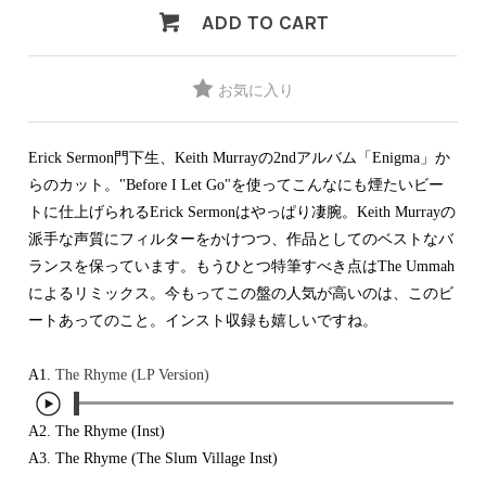
Contemporary
HipHop
ADD TO CART
Breaks
R&B
New Arrivals
All
Acid Jazz
Soul/Funk
LP
HipHop
Free Jazz
Jazz/Fusion
12"
R&B
お気に入り
Fusion
Rock/Pop
7"
Soul/Funk
Japanese
World
CD
Jazz/Fusion
Electronic
Cassette
Rock/Pop
Rock/Pop
Erick Sermon門下生、Keith Murrayの2ndアルバム「Enigma」か
World
CD
らのカット。"Before I Let Go"を使ってこんなにも煙たいビー
World
4DJs
Electronic
トに仕上げられるErick Sermonはやっぱり凄腕。Keith Murrayの
Contemporary
All
New Arrivals
2000s
派手な声質にフィルターをかけつつ、作品としてのベストなバ
AOR
HipHop
LP
ランスを保っています。もうひとつ特筆すべき点はThe Ummah
City Pop
R&B
12"
All
Japanese
Soul/Funk
によるリミックス。今もってこの盤の人気が高いのは、このビ
7"
HipHop
Jazz/Fusion
ートあってのこと。インスト収録も嬉しいですね。
CD
R&B
World
Rock/Pop
Cassette
Soul/Funk
World
4DJs
Jazz/Fusion
A1.
The Rhyme (LP Version)
Electronic
Electronic
Contemporary
Rock/Pop
Afrobeat
World
Cassette
A2. The Rhyme (Inst)
New Arrivals
Latin
Electronic
LP
A3. The Rhyme (The Slum Village Inst)
Reggae/Lovers
All
12"
2010s